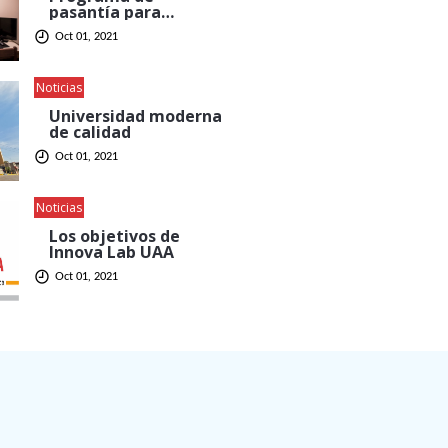
pasantía para
estudiantes de
Oct 01, 2021
Comunicación
Noticias
Universidad moderna
de calidad
Oct 01, 2021
Noticias
Los objetivos de
Innova Lab UAA
Oct 01, 2021