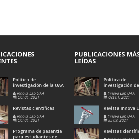
ICACIONES
PUBLICACIONES MÁ
ENTES
LEÍDAS
Política de
Política de
investigación de la UAA
investigación de
Innova Lab UAA
Innova Lab UAA
Oct 01, 2021
Oct 01, 2021
Revistas científicas
Revista Innova 
Innova Lab UAA
Innova Lab UAA
Oct 01, 2021
Jul 09, 2021
Programa de pasantía
Revistas científi
para estudiantes de