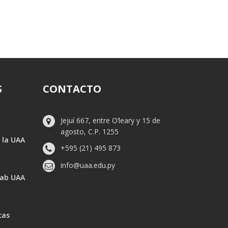
S
CONTACTO
Jejuí 667, entre O’leary y 15 de
agosto, C.P. 1255
 la UAA
+595 (21) 495 873
info@uaa.edu.py
Lab UAA
cas